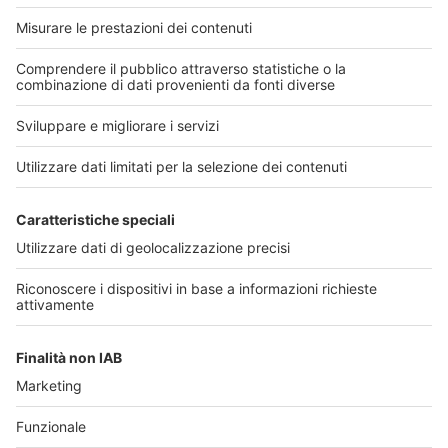
«
2
20
»
Cerca
Link utili
Chi
Seguici sui principali
siamo