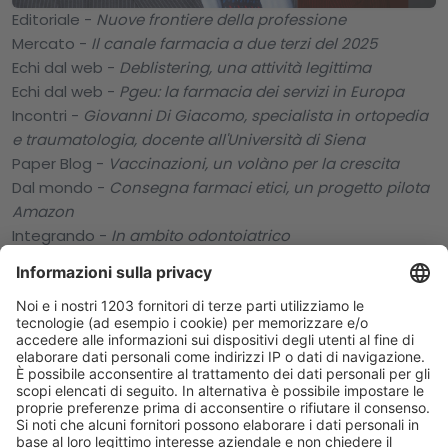
Editoriale -
Nuove frontiere della professione
Mercato -
Il canale farmacia a due terzi del 2025
Echi dal web -
Deblistering, una attività legittima
Echi dal web -
Pgeu: la farmacia dei servizi in Europa
Incontri -
Giovanni Di Giacomo, specialista in ortopedia
e traumatologia, docente all'Università di Siena
Paper Blog -
Vaccinazioni, un volàno per la crescita
Dal mondo -
Consegna farmaci etici, un progetto pilota
Amazon
Integrando -
In ambito odontoiatrico
Professione -
In tema di farmacista prescrittore
Formazione -
Un vantaggio competitivo
Intervista a... -
Probiotici di qualità
Iniziative -
Accordo Sif-Egualia per promuovere la
cultura del farmaco
Dalle aziende -
Novità in farmacia
Spigolature
Il libro -
Occhio alla dipendenza da smartphone