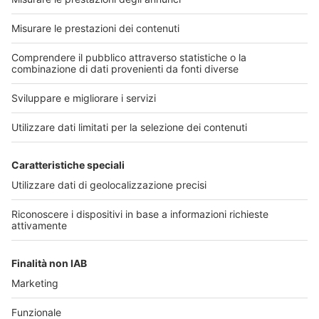
Numero precente
Numero successivo
Link utili
Chi
Seguici sui principali
siamo