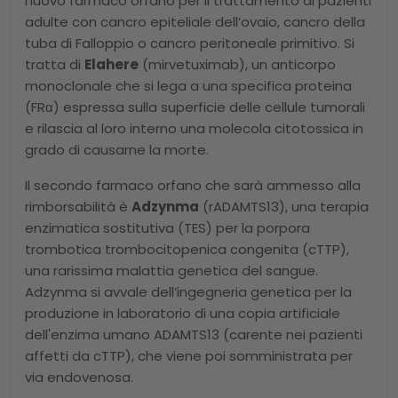
nuovo farmaco orfano per il trattamento di pazienti
adulte con cancro epiteliale dell’ovaio, cancro della
tuba di Falloppio o cancro peritoneale primitivo. Si
tratta di
Elahere
(mirvetuximab), un anticorpo
monoclonale che si lega a una specifica proteina
(FRα) espressa sulla superficie delle cellule tumorali
e rilascia al loro interno una molecola citotossica in
grado di causarne la morte.
Il secondo farmaco orfano che sarà ammesso alla
rimborsabilità è
Adzynma
(rADAMTS13), una terapia
enzimatica sostitutiva (TES) per la porpora
trombotica trombocitopenica congenita (cTTP),
una rarissima malattia genetica del sangue.
Adzynma si avvale dell’ingegneria genetica per la
produzione in laboratorio di una copia artificiale
dell'enzima umano ADAMTS13 (carente nei pazienti
affetti da cTTP), che viene poi somministrata per
via endovenosa.