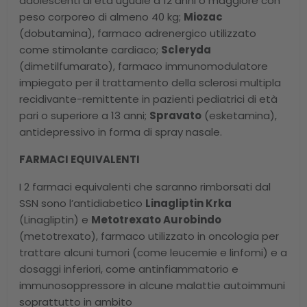
adolescenti di età uguale a 12 anni o maggiore con
peso corporeo di almeno 40 kg;
Miozac
(dobutamina), farmaco adrenergico utilizzato
come stimolante cardiaco;
Scleryda
(dimetilfumarato), farmaco immunomodulatore
impiegato per il trattamento della sclerosi multipla
recidivante-remittente in pazienti pediatrici di età
pari o superiore a 13 anni;
Spravato
(esketamina),
antidepressivo in forma di spray nasale.
FARMACI EQUIVALENTI
I 2 farmaci equivalenti che saranno rimborsati dal
SSN sono l’antidiabetico
Linagliptin Krka
(Linagliptin) e
Metotrexato Aurobindo
(metotrexato), farmaco utilizzato in oncologia per
trattare alcuni tumori (come leucemie e linfomi) e a
dosaggi inferiori, come antinfiammatorio e
immunosoppressore in alcune malattie autoimmuni
soprattutto in ambito