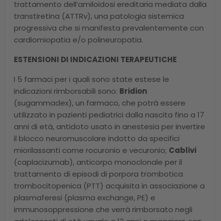
trattamento dell’amiloidosi ereditaria mediata dalla
transtiretina (ATTRv), una patologia sistemica
progressiva che si manifesta prevalentemente con
cardiomiopatia e/o polineuropatia.
ESTENSIONI DI INDICAZIONI TERAPEUTICHE
I 5 farmaci per i quali sono state estese le
indicazioni rimborsabili sono:
Bridion
(sugammadex), un farmaco, che potrà essere
utilizzato in pazienti pediatrici dalla nascita fino a 17
anni di età, antidoto usato in anestesia per invertire
il blocco neuromuscolare indotto da specifici
miorilassanti come rocuronio e vecuronio;
Cablivi
(caplacizumab), anticorpo monoclonale per il
trattamento di episodi di porpora trombotica
trombocitopenica (PTT) acquisita in associazione a
plasmaferesi (plasma exchange, PE) e
immunosoppressione che verrà rimborsato negli