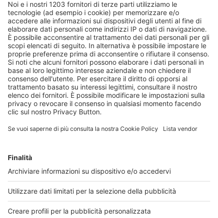
Agosto a Milano: farmacie sempre
aperte al servizio dei cittadini
Garantita la continuità dell’assistenza in tutti i
quartieri. Durante le diverse settimane del
mese, resterà attivo fino a oltre l’80% degli
esercizi; cresce il numero di farmacie che non
chiuderanno per ferie e che saranno operative
anche a Ferragos...
30 luglio 2026
Leggi di più
Via libera dal CdA di AIFA alla
rimborsabilità di 4 nuovi medicinali, 4
estensioni di indicazione terapeutica e 1