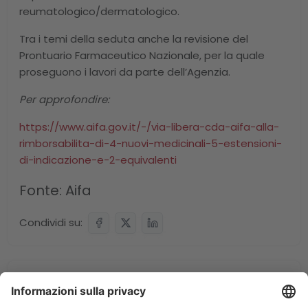
reumatologico/dermatologico.
Tra i temi della seduta anche la revisione del
Prontuario Farmaceutico Nazionale, per la quale
proseguono i lavori da parte dell’Agenzia.
Per approfondire:
https://www.aifa.gov.it/-/via-libera-cda-aifa-alla-
rimborsabilita-di-4-nuovi-medicinali-5-estensioni-
di-indicazione-e-2-equivalenti
Fonte:
Aifa
Condividi su:
Notizie Correlate: