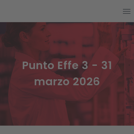
Punto Effe 3 - 31
marzo 2026