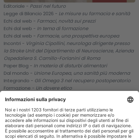
Editoriale -
Passi nel futuro
Legge di Bilancio 2026 -
Le misure su farmacia e sanità
Echi dal web -
Farmaci, novità sui prezzi
Echi dal web -
In tema di formazione
Echi dal web -
Farmacie, una prospettiva europea
Incontri -
Virginia Cipollini, neurologa dirigente presso
la Stroke Unit del Dipartimento di Neuroscienze, Azienda
Ospedaliera S. Camillo-Forlanini di Roma
Paper Blog -
In materia di disturbi alimentari
Dal mondo -
Unione Europea, una sanità più moderna
Integrando -
Gli Omega 3 nel recupero postoperatorio
Formazione -
Un dovere etico
Attualità -
Farmaceutica italiana, un anno in positivo
Professione -
Sociali e verdi, un rapporto dell'Unione
europea farmacie sociali
Nutrizione -
Farmaci dimagranti, efficacia e rischi
nutrizionali
Fiscale -
Una norma gravosa in legge di Bilancio