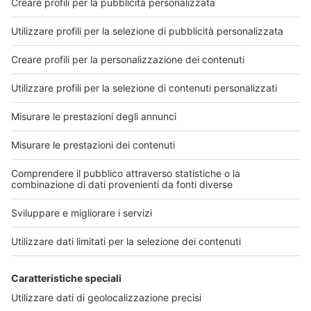
sulla Pku, una rara patologia del
metabolismo proteico
Il 28 giugno si celebra la giornata nazionale
dedicata alla PKU, una malattia rara che colpisce
circa 4.000 persone in Italia attorno alla quale Dr. S...
24 giugno 2019
Leggi di più
«
1
326
351
»
Cerca