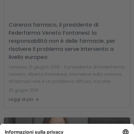
Carenza farmaco, il presidente di
Federfarma Veneto Fontanesi: la
responsabilità non è delle farmacie. per
risolvere il problema serve intervento a
livello europeo
Venezia, 21 giugno 2019 - Il presidente di Federfarma
Veneto, Alberto Fontanesi, interviene sulla carenza
di farmaci che è un problema diffuso, ma che...
25 giugno 2019
Leggi di più