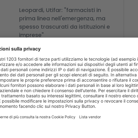
Leopardi, Utifar: "farmacisti in
prima linea nell'emergenza, ma
spesso trascurati da istituzioni e
imprese"
In questo momento di emergenza
sanitaria nazionale, l'Unione tecnica
italiana farmacisti (Utifar) esprime la
massima gratitudine e ammirazione per
le...
27 febbraio 2020
Leggi di più
Coronavirus in Lombardia, per