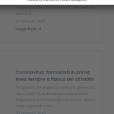
farmacie, per la prova di alta
responsabilità che sta dando al Paese, a
fianco d...
25 febbraio 2020
Leggi di più
Coronavirus: farmacisti in prima
linea sempre a fianco dei cittadini
“In questa emergenza sanitaria generata
dal COVID-19, è doveroso innanzitutto
ringraziare tutti i colleghi per la loro opera,
negli ospedali e ne...
25 febbraio 2020