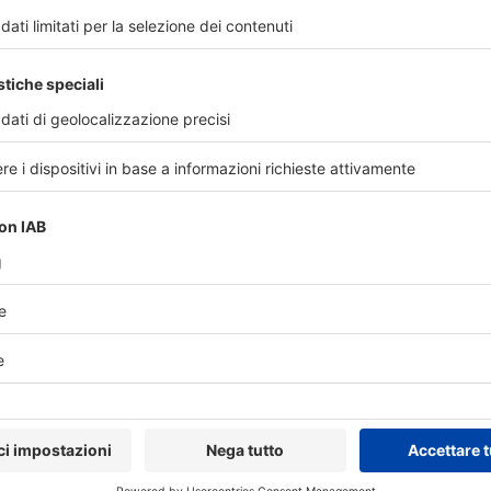
Milano, 25 febbraio 2020 - Si rafforza la
collaborazione tra SIGO, Società Italiana di
Ginecologia e Ostetricia, ed Edra: l’azienda
del Gruppo LSWR, l...
26 febbraio 2020
Leggi di più
Le farmacie in prima linea
nell’emergenza sanitaria causata
dal coronavirus
Federfarma intende esprimere una
profonda gratitudine alla rete delle