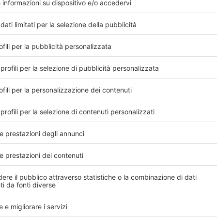
ritirare i farmaci basta un codice: la
ricetta si stampa direttamente in
farmacia
26 febbraio 2020 – Da oggi, in questo
periodo di urgenza, la copia cartacea della
ricetta dematerializzata – ovviamente e
come sempre su prescrizione...
26 febbraio 2020
Leggi di più
L’Italian Journal of Gynaecology &
Obstetrics di Sigo cresce nella
collaborazione con Edra