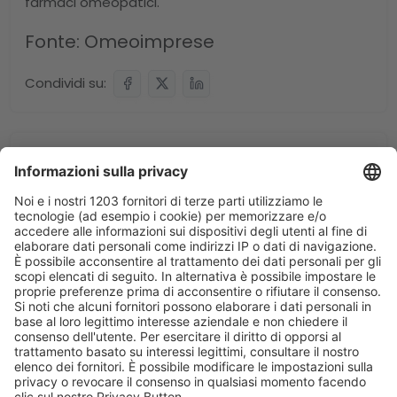
farmaci omeopatici.
Fonte:
Omeoimprese
Condividi su:
Notizie Correlate:
Agosto a Milano: farmacie sempre
aperte al servizio dei cittadini
Garantita la continuità dell’assistenza in tutti i
quartieri. Durante le diverse settimane del
mese, resterà attivo fino a oltre l’80% degli
esercizi; cresce il numero di farmacie che non
chiuderanno per ferie e che saranno operative
anche a Ferragos...