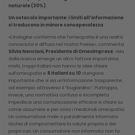
naturale (30%)
.
Un ostacolo importante: i limiti all’informazione
si traducono in minore consapevolezza
«L’indagine conferma che l’omeopatia è una realtà
conosciuta e diffusa nel nostro Paese», commenta
Silvia Nencioni, Presidente di Omeoimprese
. «Ma
dalla ricerca emerge un altro fattore importante:
molti, troppi italiani non hanno le idee chiare
sull’omeopatia e
8 italiani su 10
ritengono
importante che vi sia un’informazione trasparente,
ad esempio attraverso il “bugiardino”. Purtroppo,
invece, una normativa confusa e incompleta
impedisce una comunicazione efficace e chiara su
come assumere e per cosa i medicinali omeopatici.
Un consumatore male o parzialmente informato
rischia di compromettere la salute propria e dei
propri cari. Un consumatore non informato non fa