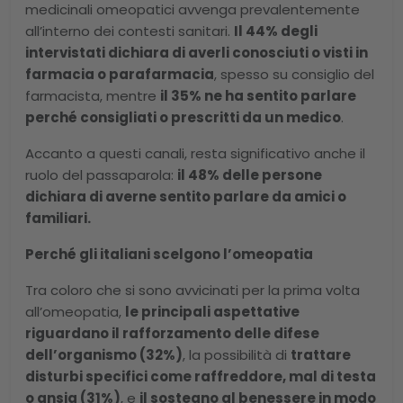
medicinali omeopatici avvenga prevalentemente
all’interno dei contesti sanitari.
Il 44% degli
intervistati dichiara di averli conosciuti o visti in
farmacia o parafarmacia
, spesso su consiglio del
farmacista, mentre
il 35% ne ha sentito parlare
perché consigliati o prescritti da un medico
.
Accanto a questi canali, resta significativo anche il
ruolo del passaparola:
il 48% delle persone
dichiara di averne sentito parlare da amici o
familiari.
Perché gli italiani scelgono l’omeopatia
Tra coloro che si sono avvicinati per la prima volta
all’omeopatia,
le principali aspettative
riguardano il rafforzamento delle difese
dell’organismo (32%)
, la possibilità di
trattare
disturbi specifici come raffreddore, mal di testa
o ansia (31%)
, e
il sostegno al benessere in modo