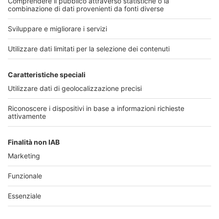
Cerca
Link utili
Chi
Seguici sui principali
siamo
Contatti
canali social:
Privacy
Policy