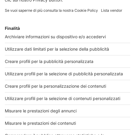
30 luglio 2026
Leggi di più
Via libera dal CdA di AIFA alla
rimborsabilità di 4 nuovi medicinali, 4
estensioni di indicazione terapeutica e 1
biosimilare
Tra i medicinali che saranno rimborsati anche
un farmaco orfano per il trattamento della
sclerosi laterale amiotrofica (SLA)Il Consiglio di
Amministrazione dell’AIFA, nella seduta del 29
luglio, ha dato il via libera alla rimborsabilità di 4
nuovi me...
30 luglio 2026
Leggi di più