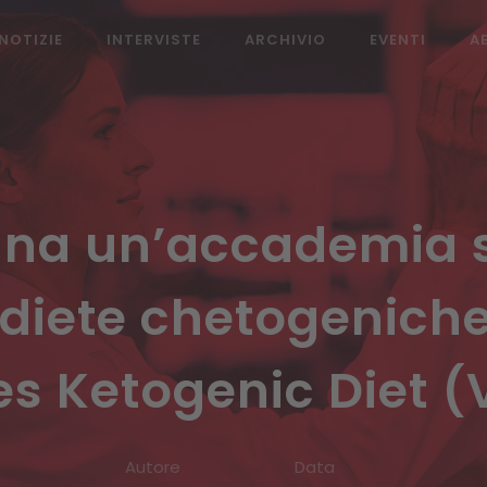
NOTIZIE
INTERVISTE
ARCHIVIO
EVENTI
A
na un’accademia s
 diete chetogenich
es Ketogenic Diet 
Autore
Data