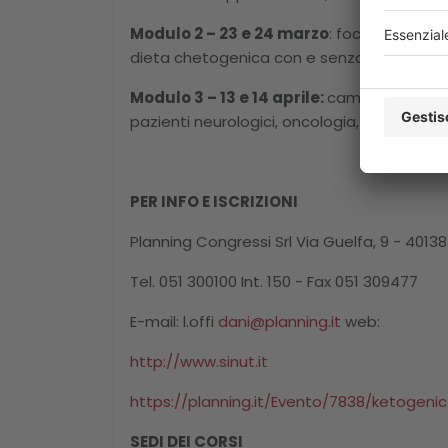
Modulo 2 – 23 e 24 marzo
: focus su come
dieta chetogenica con e senza pasti sostit
Modulo 3 – 13 e 14 aprile:
campi di applica
pazienti neurologici, oncologia, pazienti ca
PER INFO E ISCRIZIONI
Planning Congressi Srl Via Guelfa, 9 - 4013
Tel. 051 300100 Int. 150 - Fax 051 309477
E-mail: l.offi
dani@planning.it
web:
http://www.sinut.it
https://planning.it/Evento/7838/ketogen
SEDI DEI CORSI