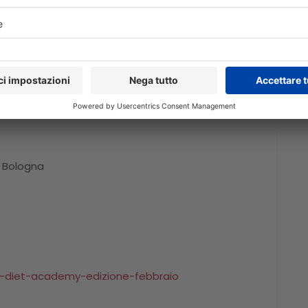
 “costruire” un modello alimentare basato sulla
utivi.
zione della dieta chetogenica (sport, ginecologia,
rdiopatici.
8 Bologna
ic-diet-academy-edizione-febbraio