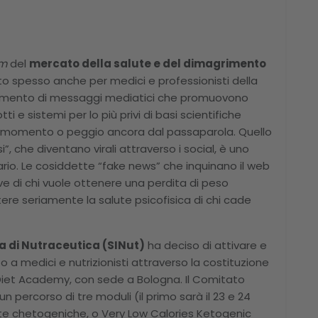
m
del
mercato della salute e del dimagrimento
lto spesso anche per medici e professionisti della
ardamento di messaggi mediatici che promuovono
 e sistemi per lo più privi di basi scientifiche
el momento o peggio ancora dal passaparola. Quello
i”, che diventano virali attraverso i social, è uno
nario. Le cosiddette “fake news” che inquinano il web
ve di chi vuole ottenere una perdita di peso
re seriamente la salute psicofisica di chi cade
na di Nutraceutica (SINut)
ha deciso di attivare e
 a medici e nutrizionisti attraverso la costituzione
 Diet Academy, con sede a Bologna. Il Comitato
n percorso di tre moduli (il primo sarà il 23 e 24
ete chetogeniche, o Very Low Calories Ketogenic