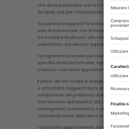
che deve possedere una VLCD, sia per le qua
dei lipidi, che per i micronutrienti (EFSA Jou
Su questi presupposti la stessa
Società I
solo di patrocinare, ma di impegnarsi nell’
tre moduli e finalizzato alla razionalizzazi
scientifiche che devono supportare la pres
Il programma prevede per ciascun modulo u
specifici obiettivi formativi, ognuno dei qu
pratica in casi clinici appositamente predis
Il primo dei tre moduli si svolgerà il
23 e 24
e affronterà i seguenti temi: analisi dell’a
componenti del problema obesità, le relazio
trattamento dell’obesità, stili di vita e sti
chetogenesi, nutraceutica e alimenti funzion
controindicazioni della dieta chetogenica, ci
I successivi appuntamenti, sempre a Bolog