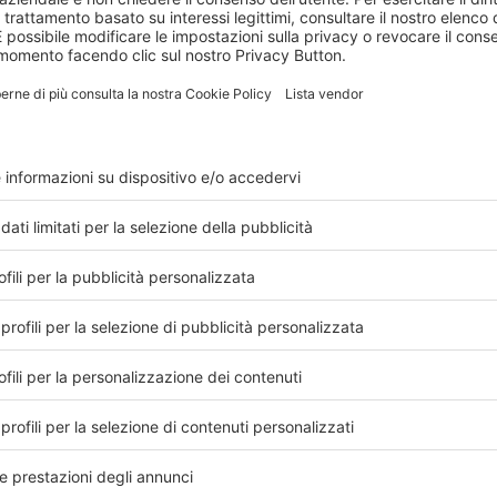
da enti autorevoli quali l’
EFSA
) l’esclusione della
li utilizzatori/pazienti, le diete chetogeniche,
e gestite da professionisti autorizzati e
dere un percorso formativo ad hoc, strutturato
iet Academy, il cui obiettivo prioritario è di
sti della salute pienamente competenti nell’uso di
e accreditato sul piano scientifico per la sua
secondo le necessarie procedure
” conclude
Arrigo
ia
rivoluzionaria – commenta il professor
Giovanni
cina Interna presso l’Università La Sapienza di
co della Ketogenic Academy
-
ora l’attenzione è
nte più esigenti in termini di qualità alimentare. La
i molti pazienti, ma anche migliorare l’impatto di
ario Nazionale
”.
icurezza Alimentare (EFSA)
ha stabilito i requisiti