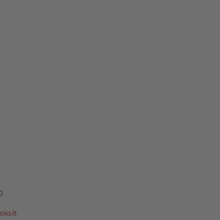
0
ia.it