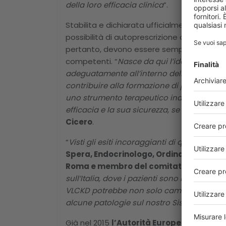
della loro efficacia clinica
”.
Stabilita e dichiarata ufficialmente (anche 
possibilità di autoprescrizione da parte deg
pertanto, devono essere sempre prescritte 
competenti. “
Nasce da qui l’idea di preve
adeguatamente all’interno della Ketogenic D
contribuire alla formazione di professioni
uno strumento terapeutico indiscutibilment
efficacia e la sua sicurezza, se erogato 
Cicero
.
“
Visti gli esiti incoraggianti di questa terap
Spera, Endocrinologo, Ordinario di Medi
Roma e membro del comitato scientifi
sull’Italia, dove i pazienti sono indubbiame
VLCKD potrebbe non solo cambiare la vita d
alcune patologie sul nostro Sistema Sanit
Già nel 2015
l’Autorità Europea per la S