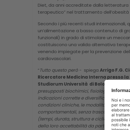
Diet, da anni accreditate dalla letteratur
terapeutico” nel trattamento dell’obesità e
Secondo i più recenti studi internazionali, 
un’alimentazione a basso contenuto di gras
funzionali) in grado di stimolare un mecca
costituiscono una valida alternativa terape
venendo impiegate per la prevenzione del
cardiovascolari.
“
Tutto questo però
- spiega
Arrigo F.G. C
Ricercatore Medicina Interna presso la
Studiorum Università di Bologna
-
rende
presupposti biochimici, fisiologici, metabo
indicazioni corrette e diversificate, le div
condizioni cliniche, le modalità del loro in
comportamentali, senza trascurare gli asp
(tempi, durata, struttura e ciclicità dei pro
della loro accettabilità da parte dei pazienti