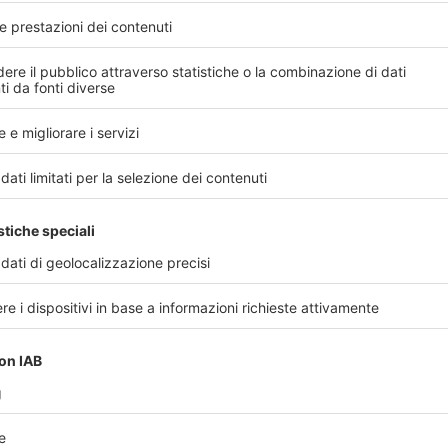
ntità giornaliere delle proteine, dei carboidrati e
rnal 2015;13(1):3957).
taliana di Nutraceutica (SINut)
ha deciso non
organizzazione del percorso formativo strutturato in
one e alla trasmissione delle crescenti evidenze
crizione di una dieta chetogenica.
na serie di attività didattiche basate ciascuna su
ali verrà raggiunto anche grazie all’applicazione
posti.
 febbraio a Bologna
, presso
l’Hotel Relais Bellaria
ttuale situazione epidemiologica relativa alle varie
ni tra obesità e altre patologie, linee guida per il
li alimentati, il meccanismo della chetosi e della
ali a supporto dei regimi dietetici, indicazioni e
bi naturali e pasti sostitutivi.
na, saranno: