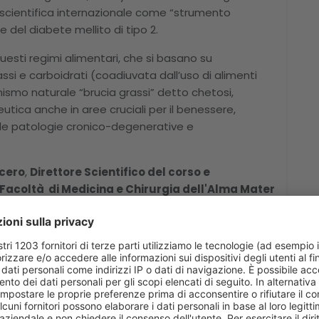
a scientifica internazionale come “strumento
 del diabete mellito di tipo 2.
questi regimi alimentari, che si basano su
si e carboidrati (coadiuvata dall’uso di alimenti
nismo naturale “brucia grassi” detto chetosi,
utica anche in aree cruciali per il benessere,
le patologie cronico-degenerative e
icero
,
Direttore Scientifico del corso e
 Facoltà di Medicina e Chirurgia dell'Alma Mater
 indispensabile che il terapeuta conosca a fondo i
lici delle diete chetogeniche, così come le
erse tipologie e modalità di applicazione nelle varie
serimento all’interno delle strategie
etti solo apparentemente più semplici e “
pratici
”
tocolli) ma in realtà di importanza cruciale ai fini
 e quindi, in ultima analisi, della loro affidabilità e