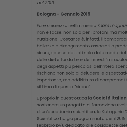
del 2019
Bologna – Gennaio 2019
Fare chiarezza nell’immenso
mare magnu
non è facile, non solo per i profani, ma mo
nutrizione. Costante è, infatti, il bomb
bellezza e dimagrimento associati a prodotti
sicure, spesso dettati solo dalle mode d
delle diete fai da te e dei rimedi “miracolos
degli aspetti più pericolosi dell’intero sce
rischiano non solo di deludere le aspettati
importante, ma addirittura di compromette
vittima di queste “sirene”.
E proprio in quest’ottica la
Società Italia
sostenere un progetto di formazione rivolto
di un’accademia scientifica, la Ketogenic
Scientifico ha già programmato per il 2019 u
febbraio pv), dedicato alle cosiddette di