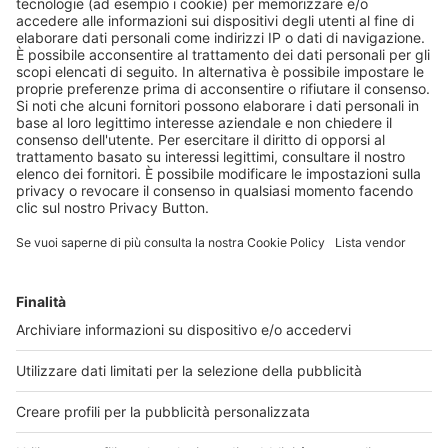
Agosto a Milano: farmacie sempre
aperte al servizio dei cittadini
Garantita la continuità dell’assistenza in tutti i
quartieri. Durante le diverse settimane del
mese, resterà attivo fino a oltre l’80% degli
esercizi; cresce il numero di farmacie che non
chiuderanno per ferie e che saranno operative
anche a Ferragos...
30 luglio 2026
Leggi di più
Via libera dal CdA di AIFA alla
rimborsabilità di 4 nuovi medicinali, 4
estensioni di indicazione terapeutica e 1
biosimilare