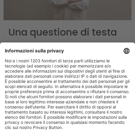
Una questione di testa
In questa intervista Virginia Cipollini - neurologa
dirigente presso la Stroke Unit del Dipartimento di
Neuroscienze, Azienda
Ospedaliera S. Camillo-Forlanini, PhD in Neuroscienze
clinico-sperimentali - spiega come la ricerca sul
cervello stia cambiando
il nostro approccio all’invecchiamento e quali
prospettive si aprano per il futuro.
In che modo lo studio delle neuroscienze ha
cambiato la nostra comprensione del cervello
negli ultimi anni, soprattutto rispetto
ai meccanismi dell’invecchiamento cerebrale?