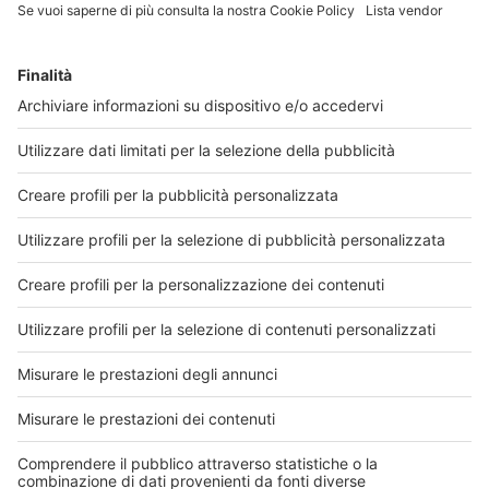
Le neuroscienze hanno chiarito che
l’invecchiamento del cervello non è un processo
uniforme né inevitabilmente patologico ma un
fenomeno dinamico, influenzato da fattori genetici,
biologici, vascolari e ambientali. Oggi sappiamo che
il cervello mantiene una significativa
plasticità anche in età avanzata e può
attivare meccanismi di compenso, noti come
riserva cognitiva, che aiutano a preservare memoria
e funzioni cognitive. I progressi nell’imaging
cerebrale, nella genetica e nello studio dei
biomarcatori hanno inoltre mostrato come
infiammazione, metabolismo e salute vascolare
giochino un ruolo chiave nel declino cognitivo,
aprendo nuove prospettive per la prevenzione e
l’intervento precoce
Condividi su: