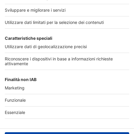
Cerca
Link utili
Chi
Seguici sui principali
siamo
Contatti
canali social:
Privacy
Policy