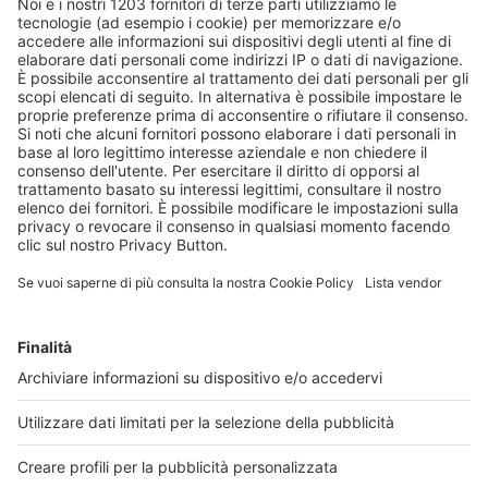
non mi appesantiscono e finché sarà così ci sarà
spazio per dedicarmi
a progetti e studi, anche se a volte a orari serali o
nei weekend.
Da alcuni anni con il blog su
Farmacista33
e la
rubrica su
Punto Effe
ci racconta la sua “Vita da
farmacista”: come è cambiata la professione
negli ultimi tempi?
Iniziai la mia carriera da farmacista nel 2008 e in
questi quindici anni la professione ha subito un
cambiamento radicale, mai visto
nella sua storia in così breve tempo, soprattutto se
valutiamo l’evoluzione degli ultimi anni. Non mi sarei
mai immaginata la farmacista che sono oggi, a cui
sono arrivata grazie alle mie capacità, ma anche
grazie al sistema che si è evoluto e ha permesso, a
chi lo ha sostenuto e ha corso allo stesso ritmo, di
diventare health counselor a 360°, addirittura di